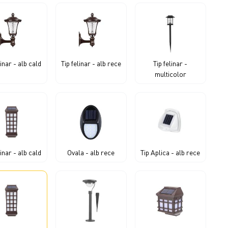
linar - alb cald
Tip felinar - alb rece
Tip felinar -
multicolor
linar - alb cald
Ovala - alb rece
Tip Aplica - alb rece