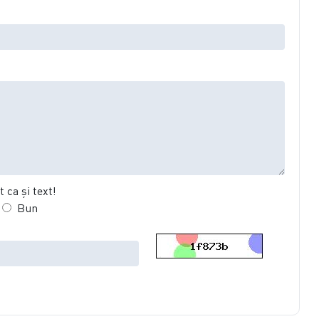
 ca şi text!
Bun