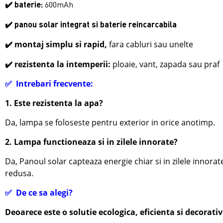
✔️ baterie:
6
00mAh
✔️ panou solar integrat si baterie reincarcabila
✔️
montaj simplu si rapid,
fara cabluri sau unelte
✔️
rezistenta la intemperii:
ploaie, vant, zapada sau praf
✅
Intrebari frecvente:
1. Este rezistenta la apa?
Da, lampa se foloseste pentru exterior in orice anotimp.
2. Lampa functioneaza si in zilele innorate?
Da, Panoul solar capteaza energie chiar si in zilele innora
redusa.
✅
De ce sa alegi?
Deoarece este o solutie ecologica, eficienta si decorativ