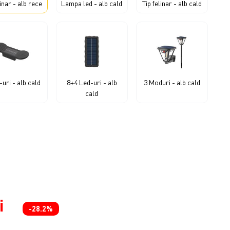
linar - alb rece
Lampa led - alb cald
Tip felinar - alb cald
-uri - alb cald
8+4 Led-uri - alb
3 Moduri - alb cald
cald
i
-28.2%