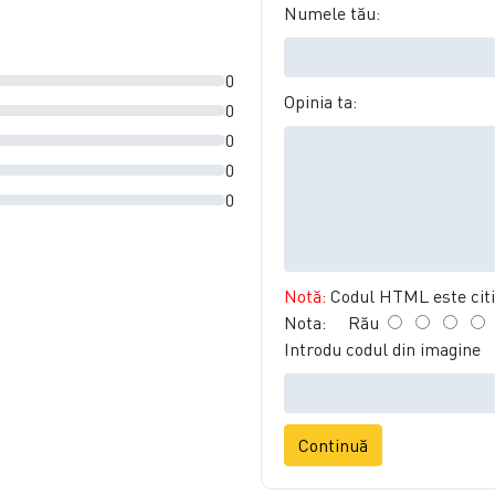
Numele tău:
0
Opinia ta:
0
0
0
0
Notă:
Codul HTML este citit
Nota:
Rău
Introdu codul din imagine
Continuă