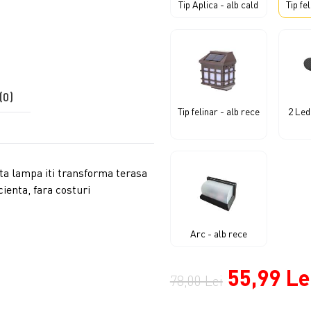
Tip Aplica - alb cald
Tip fe
(0)
Tip felinar - alb rece
2 Led
ta lampa iti transforma terasa
cienta, fara costuri
Arc - alb rece
55,99 Le
78,00 Lei