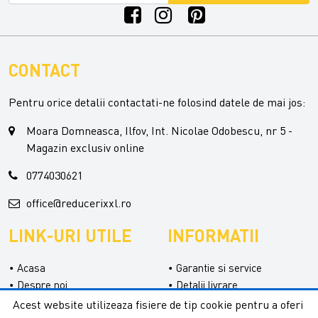
CONTACT
Pentru orice detalii contactati-ne folosind datele de mai jos:
Moara Domneasca, Ilfov, Int. Nicolae Odobescu, nr 5 -
Magazin exclusiv online
0774030621
office@reducerixxl.ro
LINK-URI UTILE
INFORMATII
Acasa
Garantie si service
Despre noi
Detalii livrare
Categorii
Confidentialitate
Acest website utilizeaza fisiere de tip cookie pentru a oferi