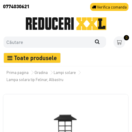
0774030621
Verifica
comanda
0
Toate produsele
Prima pagina
Gradina
Lampi solare
Lampa solara tip Felinar, Albastru