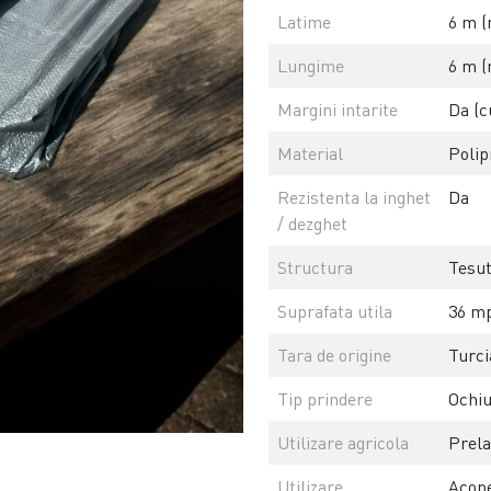
Latime
6 m (
Lungime
6 m (
Margini intarite
Da (c
Material
Polip
Rezistenta la inghet
Da
/ dezghet
Structura
Tesut
Suprafata utila
36 mp
Tara de origine
Turci
Tip prindere
Ochiu
Utilizare agricola
Prela
Utilizare
Acope