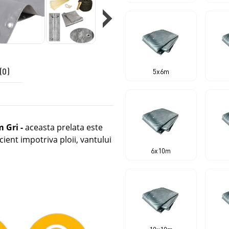
›
(0)
5x6m
m Gri
-
aceasta prelata este
icient impotriva ploii, vantului
6x10m