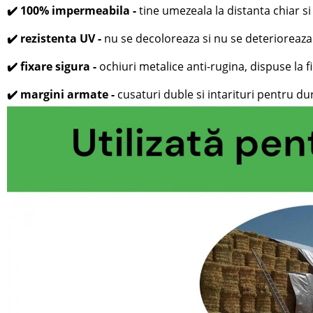
✔️ 100% impermeabila -
tine umezeala la distanta chiar s
✔️ rezistenta UV -
nu se decoloreaza si nu se deterioreaza
✔️ fixare sigura -
ochiuri metalice anti-rugina, dispuse la 
✔️ margini armate -
cusaturi duble si intarituri pentru du