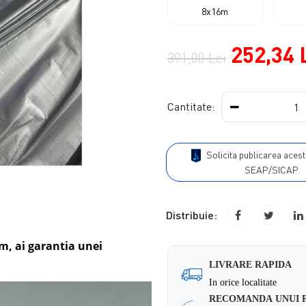
8x16m
252,34 
391,00 Lei
Cantitate:
Solicita publicarea acestui produs in
SEAP/SICAP
Distribuie:
um, ai garantia unei
LIVRARE RAPIDA
In orice localitate
RECOMANDA UNUI 