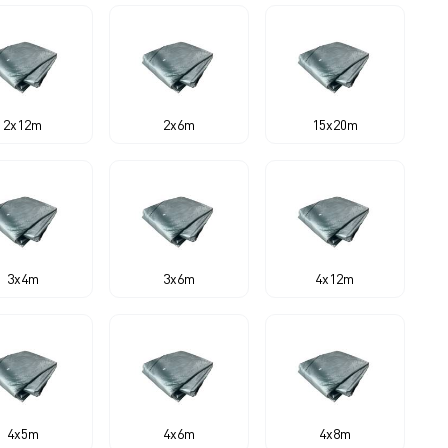
2x12m
2x6m
15x20m
3x4m
3x6m
4x12m
4x5m
4x6m
4x8m