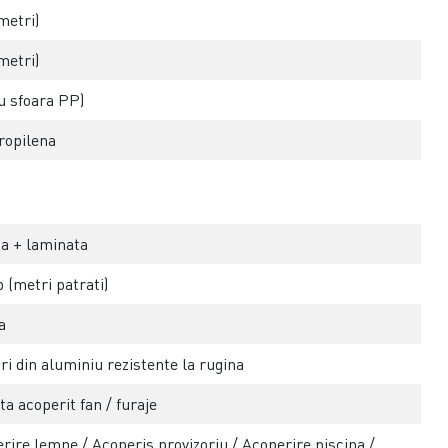
metri)
metri)
u sfoara PP)
ropilena
a + laminata
 (metri patrati)
a
ri din aluminiu rezistente la rugina
ta acoperit fan / furaje
rire lemne / Acoperis provizoriu / Acoperire piscina /