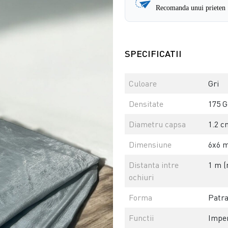
Recomanda unui prieten
SPECIFICATII
Culoare
Gri
Densitate
175 G
Diametru capsa
1.2 c
Dimensiune
6x6 m
Distanta intre
1 m (
ochiuri
Forma
Patra
Functii
Imper