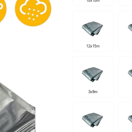
10x10m
12x15m
3x8m