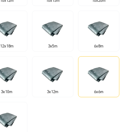
10x12m
10x15m
10x20m
12x18m
3x5m
6x8m
3x10m
3x12m
6x6m