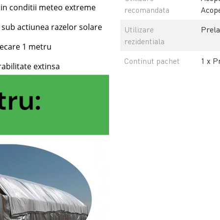
i in conditii meteo extreme
recomandata
Acope
 sub actiunea razelor solare
Utilizare
Prela
rezidentiala
fiecare 1 metru
Continut pachet
1 x P
rabilitate extinsa