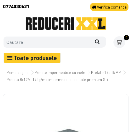
0774030621
Verifica
comanda
0
Toate produsele
Prima pagina
Prelate impermeabile cu inele
Prelate 175 G/MP
Prelata 8x12M, 175g/mp impermeabila, calitate premium Gri