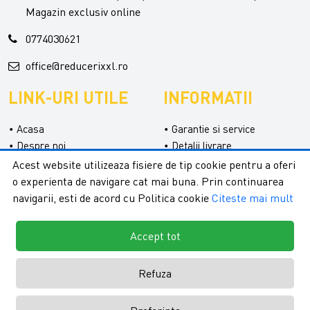
Magazin exclusiv online
0774030621
office@reducerixxl.ro
LINK-URI UTILE
INFORMATII
Acasa
Garantie si service
Despre noi
Detalii livrare
Categorii
Confidentialitate
Acest website utilizeaza fisiere de tip cookie pentru a oferi
Contact
Termeni si conditii
o experienta de navigare cat mai buna. Prin continuarea
Formular retur
navigarii, esti de acord cu Politica cookie
Citeste mai mult
Accept tot
Refuza
Copyright © 2026 - ReduceriXXL |
Toate drepturile rezervate.
Creare