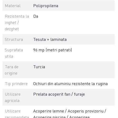
Material
Polipropilena
Rezistenta la
Da
inghet /
dezghet
Structura
Tesuta + laminata
Suprafata
96 mp (metri patrati)
utila
Tara de
Turcia
origine
Tip prindere
Ochiuri din aluminiu rezistente la rugina
Utilizare
Prelata acoperit fan / furaje
agricola
Utilizare
Acoperire lemne / Acoperis provizoriu /
recomandata
Acoperire piscina / Acoperirea