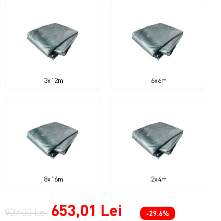
3x12m
6x6m
8x16m
2x4m
653,01 Lei
927,00 Lei
-29.6%