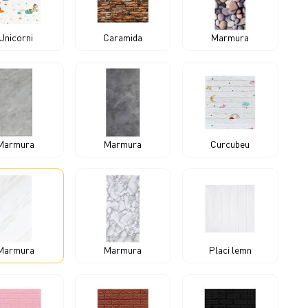
Unicorni
Caramida
Marmura
Marmura
Marmura
Curcubeu
Marmura
Marmura
Placi lemn