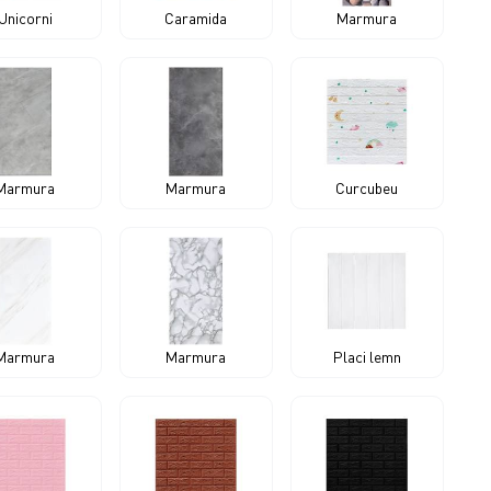
Unicorni
Caramida
Marmura
Marmura
Marmura
Curcubeu
Marmura
Marmura
Placi lemn