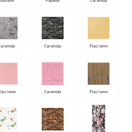
Baloane
Papadie
Caramida
Caramida
Caramida
Placi lemn
laci lemn
Caramida
Placi lemn