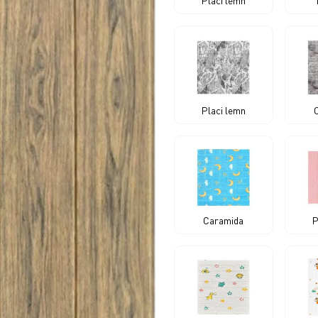
Placi lemn
Placi lemn
Caramida
P