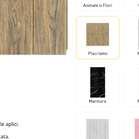
Animale si Flori
Placi lemn
Marmura
e aplici.
cata.