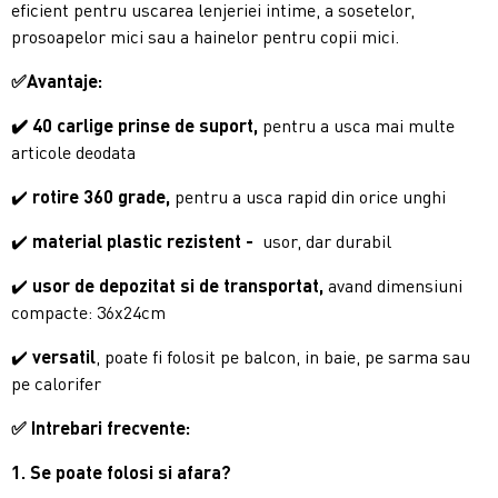
eficient pentru uscarea lenjeriei intime, a sosetelor,
prosoapelor mici sau a hainelor pentru copii mici.
✅
Avantaje:
✔️ 40 carlige prinse de suport,
pentru a usca mai multe
articole deodata
✔️
rotire 360 grade,
pentru a usca rapid din orice unghi
✔️
material plastic rezistent -
usor, dar durabil
✔️
usor de depozitat si de transportat,
avand dimensiuni
compacte: 36x24cm
✔️
versatil
, poate fi folosit pe balcon, in baie, pe sarma sau
pe calorifer
✅ Intrebari frecvente:
1. Se poate folosi si afara?