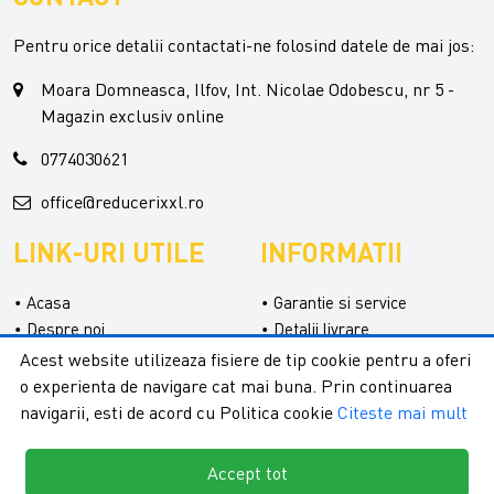
Pentru orice detalii contactati-ne folosind datele de mai jos:
Moara Domneasca, Ilfov, Int. Nicolae Odobescu, nr 5 -
Magazin exclusiv online
0774030621
office@reducerixxl.ro
LINK-URI UTILE
INFORMATII
Acasa
Garantie si service
Despre noi
Detalii livrare
Categorii
Confidentialitate
Acest website utilizeaza fisiere de tip cookie pentru a oferi
Contact
Termeni si conditii
o experienta de navigare cat mai buna. Prin continuarea
Formular retur
navigarii, esti de acord cu Politica cookie
Citeste mai mult
Accept tot