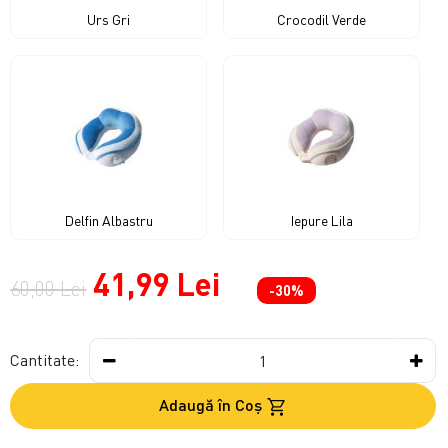
Urs Gri
Crocodil Verde
Delfin Albastru
Iepure Lila
41,99 Lei
60,00 Lei
-30%
Cantitate:
Adaugă în Coş