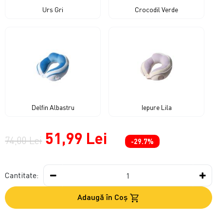
Urs Gri
Crocodil Verde
Delfin Albastru
Iepure Lila
51,99 Lei
74,00 Lei
-29.7%
Cantitate:
Adaugă în Coş