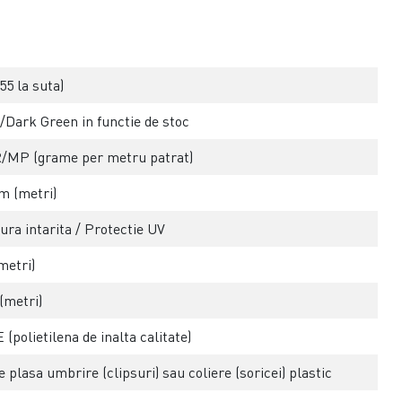
55 la suta)
/Dark Green in functie de stoc
/MP (grame per metru patrat)
m (metri)
ura intarita / Protectie UV
metri)
(metri)
(polietilena de inalta calitate)
 plasa umbrire (clipsuri) sau coliere (soricei) plastic