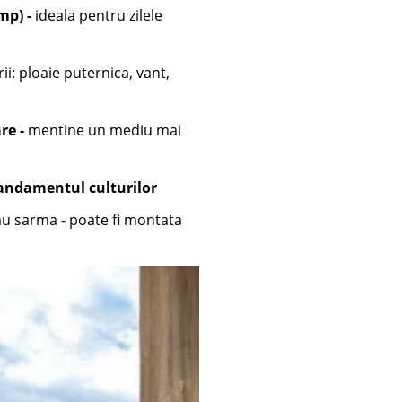
mp) -
ideala pentru zilele
ii: ploaie puternica, vant,
re -
mentine un mediu mai
randamentul culturilor
sau sarma - poate fi montata