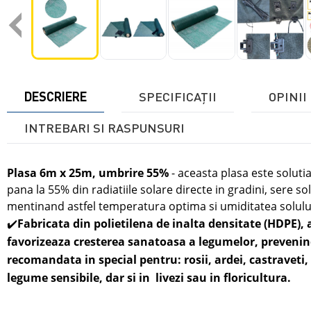
‹
DESCRIERE
SPECIFICAŢII
OPINII 
INTREBARI SI RASPUNSURI
Plasa 6m x 25m, umbrire 55%
- aceasta plasa este soluti
pana la 55% din radiatiile solare directe
in
gradini, sere so
mentinand astfel temperatura optima si umiditatea solulu
✔️
Fabricata din polietilena de inalta densitate (HDPE),
favorizeaza cresterea sanatoasa a legumelor, prevenind
recomandata in special pentru: rosii, ardei, castraveti, 
legume sensibile,
dar si in
livezi sau in
floricultura.