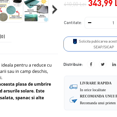
›
343,99 
410,00 Lei
Cantitate:
(0)
Solicita publicarea acestui produs in
SEAP/SICAP
Distribuie:
a ideala pentru a reduce cu
larii sau in camp deschis,
i.
 aceasta plasa de umbrire
LIVRARE RAPIDA
 arsurile solare. Este
In orice localitate
RECOMANDA UNUI 
salata, spanac si alte
Recomanda unui prieten