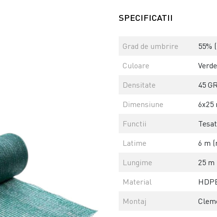
SPECIFICATII
Grad de umbrire
55% (
Culoare
Verde
Densitate
45 GR
Dimensiune
6x25 
Functii
Tesat
Latime
6 m (
Lungime
25 m 
Material
HDPE 
Montaj
Cleme