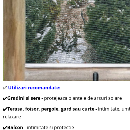
✅
Utilizari recomandate:
✔️
Gradini si sere -
protejeaza plantele de arsuri solare
✔️
Terasa, foisor, pergole, gard sau curte -
i
ntimitate, um
relaxare
✔️
Balcon -
intimitate si protectie