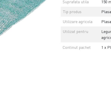
Suprafata utila
150 m
Tip produs
Plasa
Utilizare agricola
Plasa
Utilizat pentru
Legum
agric
Continut pachet
1 x P