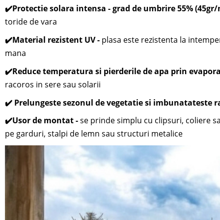
✔️
Protectie solara intensa - grad de umbrire 55% (45gr/
toride de vara
✔️
Material rezistent UV -
plasa este rezistenta la intemper
mana
✔️
Reduce temperatura si pierderile de apa prin evapora
racoros in sere sau solarii
✔️ Prelungeste sezonul de vegetatie si imbunatateste 
✔️
Usor de montat -
se prinde simplu cu clipsuri, coliere 
pe garduri, stalpi de lemn sau structuri metalice