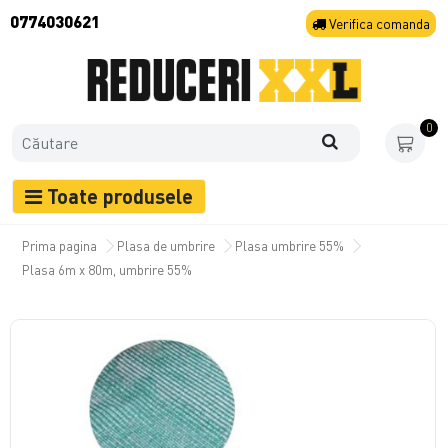
0774030621
Verifica
comanda
0
Toate produsele
Prima pagina
Plasa de umbrire
Plasa umbrire 55%
Plasa 6m x 80m, umbrire 55%