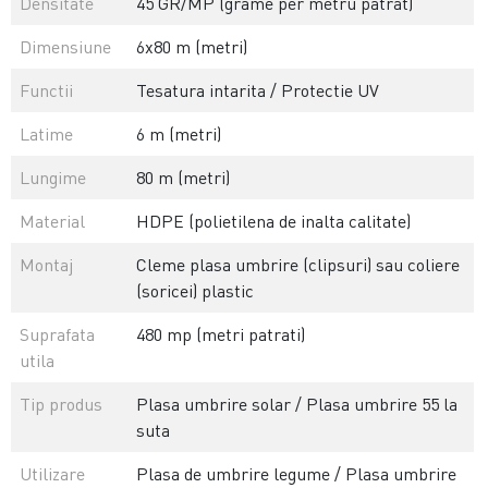
Densitate
45 GR/MP (grame per metru patrat)
Dimensiune
6x80 m (metri)
Functii
Tesatura intarita / Protectie UV
Latime
6 m (metri)
Lungime
80 m (metri)
Material
HDPE (polietilena de inalta calitate)
Montaj
Cleme plasa umbrire (clipsuri) sau coliere
(soricei) plastic
Suprafata
480 mp (metri patrati)
utila
Tip produs
Plasa umbrire solar / Plasa umbrire 55 la
suta
Utilizare
Plasa de umbrire legume / Plasa umbrire