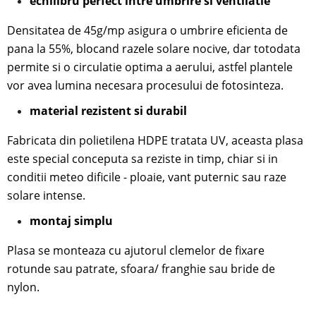
echilibru perfect intre umbrire si ventilatie
Densitatea de 45g/mp asigura o umbrire eficienta de
pana la 55%, blocand razele solare nocive, dar totodata
permite si o circulatie optima a aerului, astfel plantele
vor avea lumina necesara procesului de fotosinteza.
material rezistent si durabil
Fabricata din polietilena HDPE tratata UV, aceasta plasa
este special conceputa sa reziste in timp, chiar si in
conditii meteo dificile - ploaie, vant puternic sau raze
solare intense.
mon
taj simplu
Plasa se monteaza cu ajutorul
clemelor de fixare
rotunde sau patrate, sfoara/ franghie sau bride de
nylon.