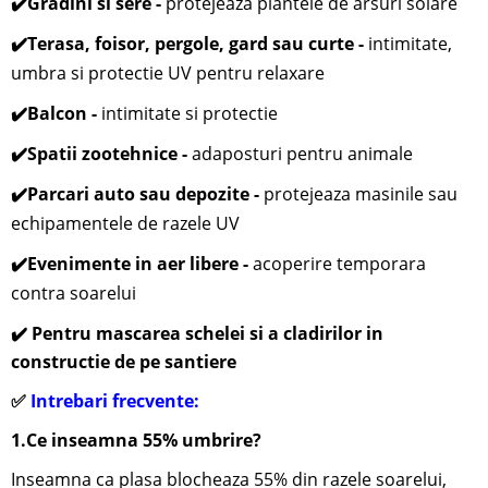
✔️
Gradini si sere -
protejeaza plantele de arsuri solare
✔️
Terasa, foisor, pergole, gard sau curte -
i
ntimitate,
umbra si protectie UV pentru relaxare
✔️
Balcon -
intimitate si protectie
✔️
Spatii zootehnice -
adaposturi pentru animale
✔️
Parcari auto sau depozite -
protejeaza masinile sau
echipamentele de razele UV
✔️
Evenimente in aer libere -
acoperire temporara
contra soarelui
✔️ Pentru mascarea schelei si a cladirilor in
constructie de pe santiere
✅
Intrebari frecvente:
1.Ce inseamna 55% umbrire?
Inseamna ca plasa blocheaza 55% din razele soarelui,