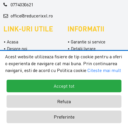
0774030621
office@reducerixxl.ro
LINK-URI UTILE
INFORMATII
Acasa
Garantie si service
Despre noi
Detalii livrare
Categorii
Confidentialitate
Acest website utilizeaza fisiere de tip cookie pentru a oferi
Contact
Termeni si conditii
o experienta de navigare cat mai buna. Prin continuarea
Formular retur
navigarii, esti de acord cu Politica cookie
Citeste mai mult
Accept tot
Refuza
Copyright © 2026 - ReduceriXXL |
Toate drepturile rezervate.
Creare
Preferinte
magazine online by ITeXclusiv.ro