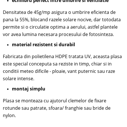
echilibru perfect intre umbrire si ventilatie
Densitatea de 45g/mp asigura o umbrire eficienta de
pana la 55%, blocand razele solare nocive, dar totodata
permite si o circulatie optima a aerului, astfel plantele
vor avea lumina necesara procesului de fotosinteza.
material rezistent si durabil
Fabricata din polietilena HDPE tratata UV, aceasta plasa
este special conceputa sa reziste in timp, chiar si in
conditii meteo dificile - ploaie, vant puternic sau raze
solare intense.
mon
taj simplu
Plasa se monteaza cu ajutorul
clemelor de fixare
rotunde sau patrate, sfoara/ franghie sau bride de
nylon.