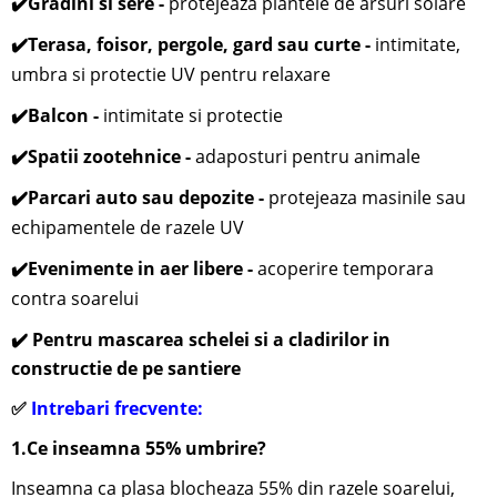
✔️
Gradini si sere -
protejeaza plantele de arsuri solare
✔️
Terasa, foisor, pergole, gard sau curte -
i
ntimitate,
umbra si protectie UV pentru relaxare
✔️
Balcon -
intimitate si protectie
✔️
Spatii zootehnice -
adaposturi pentru animale
✔️
Parcari auto sau depozite -
protejeaza masinile sau
echipamentele de razele UV
✔️
Evenimente in aer libere -
acoperire temporara
contra soarelui
✔️ Pentru mascarea schelei si a cladirilor in
constructie de pe santiere
✅
Intrebari frecvente:
1.Ce inseamna 55% umbrire?
Inseamna ca plasa blocheaza 55% din razele soarelui,