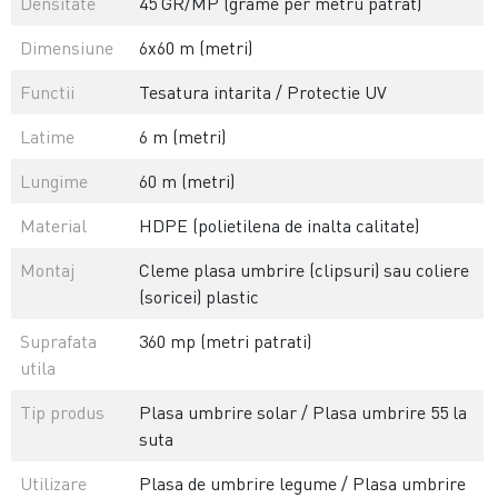
Densitate
45 GR/MP (grame per metru patrat)
Dimensiune
6x60 m (metri)
Functii
Tesatura intarita / Protectie UV
Latime
6 m (metri)
Lungime
60 m (metri)
Material
HDPE (polietilena de inalta calitate)
Montaj
Cleme plasa umbrire (clipsuri) sau coliere
(soricei) plastic
Suprafata
360 mp (metri patrati)
utila
Tip produs
Plasa umbrire solar / Plasa umbrire 55 la
suta
Utilizare
Plasa de umbrire legume / Plasa umbrire