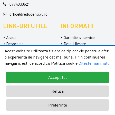
0774030621
office@reducerixxl.ro
LINK-URI UTILE
INFORMATII
Acasa
Garantie si service
Despre noi
Detalii livrare
Categorii
Confidentialitate
Acest website utilizeaza fisiere de tip cookie pentru a oferi
Contact
Termeni si conditii
o experienta de navigare cat mai buna. Prin continuarea
Formular retur
navigarii, esti de acord cu Politica cookie
Citeste mai mult
Accept tot
Refuza
Copyright © 2026 - ReduceriXXL |
Toate drepturile rezervate.
Creare
Preferinte
magazine online by ITeXclusiv.ro