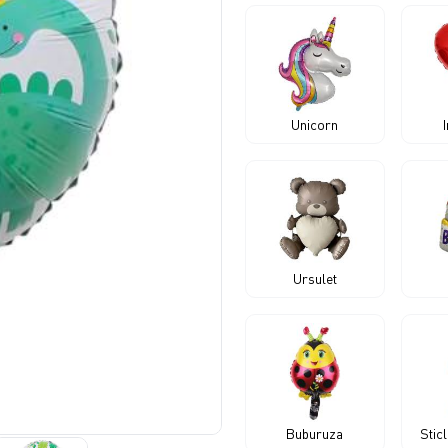
Unicorn
Ursulet
Buburuza
Stic