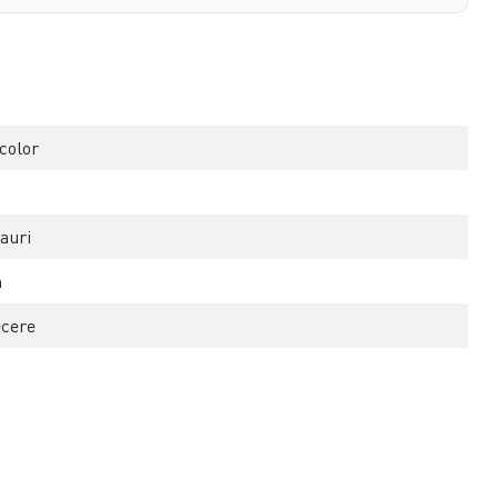
color
auri
n
ecere