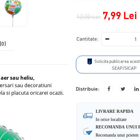
7,99 Lei
12,00 Lei
Cantitate:
(0)
Solicita publicarea acestui produs in
SEAP/SICAP
aer sau heliu,
versari sau decoratiuni
Distribuie:
a si placuta oricarei ocazii.
LIVRARE RAPIDA
In orice localitate
RECOMANDA UNUI 
Recomanda unui prieten