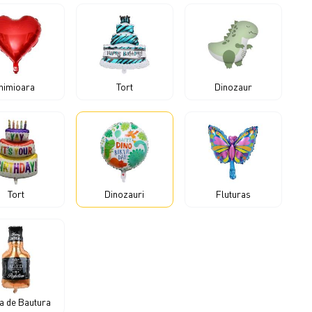
Inimioara
Tort
Dinozaur
Tort
Dinozauri
Fluturas
la de Bautura