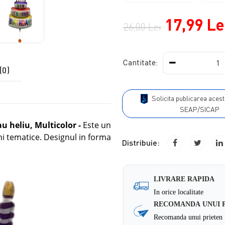
17,99 Le
26,00 Lei
Cantitate:
(0)
Solicita publicarea acestui produs in
SEAP/SICAP
au heliu, Multicolor
-
Este un
ni tematice. Designul in forma
Distribuie:
LIVRARE RAPIDA
In orice localitate
RECOMANDA UNUI 
Recomanda unui prieten