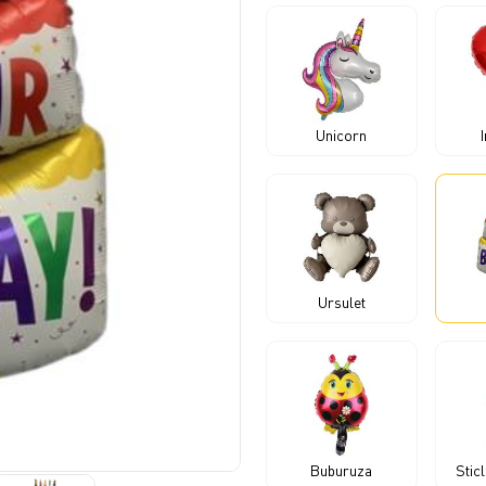
Unicorn
Ursulet
Buburuza
Stic