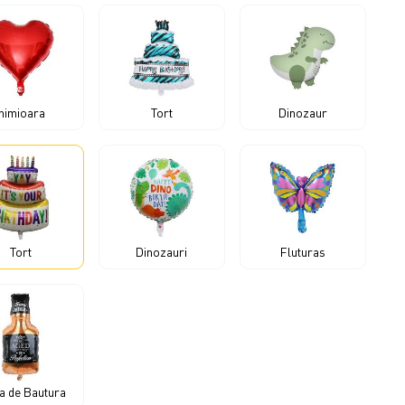
Inimioara
Tort
Dinozaur
Tort
Dinozauri
Fluturas
la de Bautura