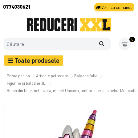
0774030621
Verifica
comanda
0
Toate produsele
Prima pagina
Articole petrecere
Baloane folie
Figurine si baloane 3D
Balon din folie metalizata, model Unicorn, umflare aer sau heliu, Multicolor