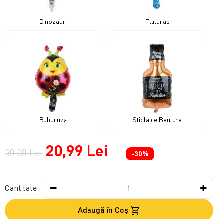
Dinozauri
Fluturas
Buburuza
Sticla de Bautura
20,99 Lei
30,00 Lei
-30%
Cantitate:
Adaugă în Coş