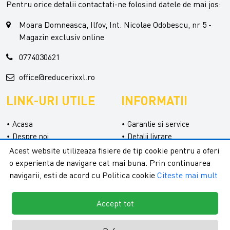
Pentru orice detalii contactati-ne folosind datele de mai jos:
Moara Domneasca, Ilfov, Int. Nicolae Odobescu, nr 5 -
Magazin exclusiv online
0774030621
office@reducerixxl.ro
LINK-URI UTILE
INFORMATII
Acasa
Garantie si service
Despre noi
Detalii livrare
Categorii
Confidentialitate
Acest website utilizeaza fisiere de tip cookie pentru a oferi
Contact
Termeni si conditii
o experienta de navigare cat mai buna. Prin continuarea
Formular retur
navigarii, esti de acord cu Politica cookie
Citeste mai mult
Accept tot