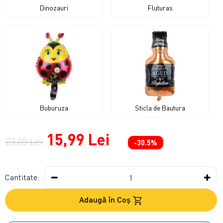
Dinozauri
Fluturas
Buburuza
Sticla de Bautura
15,99 Lei
23,00 Lei
-30.5%
Cantitate:
Adaugă în Coş