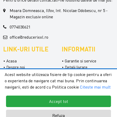
Pentru orice detalii contactati-ne folosind datele de mai jos:
Moara Domneasca, Ilfov, Int. Nicolae Odobescu, nr 5 -
Magazin exclusiv online
0774030621
office@reducerixxl.ro
LINK-URI UTILE
INFORMATII
Acasa
Garantie si service
Despre noi
Detalii livrare
Categorii
Confidentialitate
Acest website utilizeaza fisiere de tip cookie pentru a oferi
Contact
Termeni si conditii
o experienta de navigare cat mai buna. Prin continuarea
Formular retur
navigarii, esti de acord cu Politica cookie
Citeste mai mult
Accept tot
Refuza