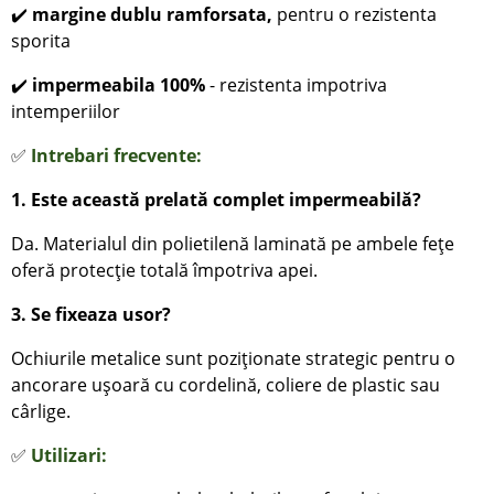
✔️
margine dublu ramforsata,
pentru o rezistenta
sporita
✔️
impermeabila 100%
- rezistenta impotriva
intemperiilor
✅
Intrebari frecvente:
1. Este această prelată complet impermeabilă?
Da. Materialul din polietilenă laminată pe ambele fețe
oferă protecție totală împotriva apei.
3. Se fixeaza usor?
Ochiurile metalice sunt poziționate strategic pentru o
ancorare ușoară cu cordelină, coliere de plastic sau
cârlige.
✅
Utilizari: