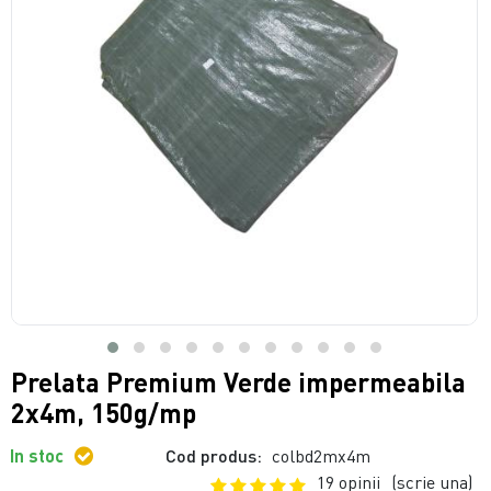
Prelata Premium Verde impermeabila
2x4m, 150g/mp
In stoc
Cod produs:
colbd2mx4m
19 opinii
(scrie una)