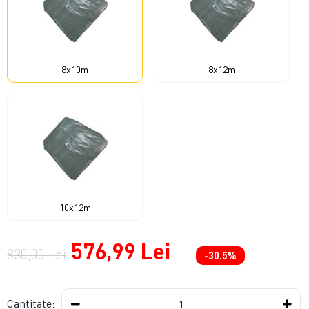
8x10m
8x12m
10x12m
576,99 Lei
830,00 Lei
-30.5%
Cantitate: