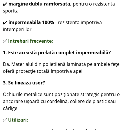
✔️
margine dublu ramforsata,
pentru o rezistenta
sporita
✔️
impermeabila 100%
- rezistenta impotriva
intemperiilor
✅
Intrebari frecvente:
1. Este această prelată complet impermeabilă?
Da. Materialul din polietilenă laminată pe ambele fețe
oferă protecție totală împotriva apei.
3. Se fixeaza usor?
Ochiurile metalice sunt poziționate strategic pentru o
ancorare ușoară cu cordelină, coliere de plastic sau
cârlige.
✅
Utilizari: