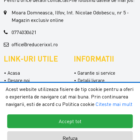
Pentru orice detalii contactati-ne folosind datele de mai jos:
Moara Domneasca, Ilfov, Int. Nicolae Odobescu, nr 5 -
Magazin exclusiv online
0774030621
office@reducerixxl.ro
LINK-URI UTILE
INFORMATII
Acasa
Garantie si service
Despre noi
Detalii livrare
Categorii
Confidentialitate
Acest website utilizeaza fisiere de tip cookie pentru a oferi
Contact
Termeni si conditii
o experienta de navigare cat mai buna. Prin continuarea
Formular retur
navigarii, esti de acord cu Politica cookie
Citeste mai mult
Accept tot
Refuza