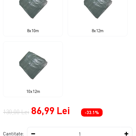
8x10m
8x12m
10x12m
86,99 Lei
130,00 Lei
-33.1%
Cantitate: