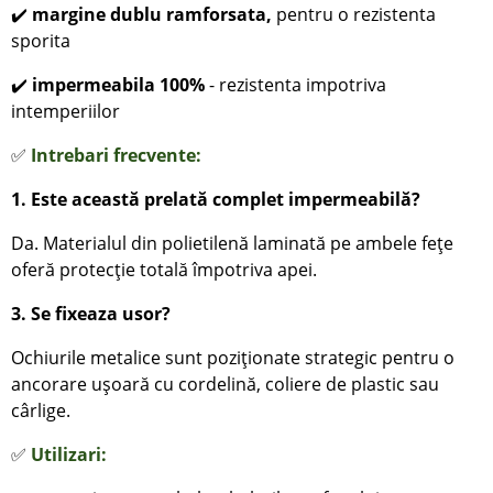
✔️
margine dublu ramforsata,
pentru o rezistenta
sporita
✔️
impermeabila 100%
- rezistenta impotriva
intemperiilor
✅
Intrebari frecvente:
1. Este această prelată complet impermeabilă?
Da. Materialul din polietilenă laminată pe ambele fețe
oferă protecție totală împotriva apei.
3. Se fixeaza usor?
Ochiurile metalice sunt poziționate strategic pentru o
ancorare ușoară cu cordelină, coliere de plastic sau
cârlige.
✅
Utilizari: