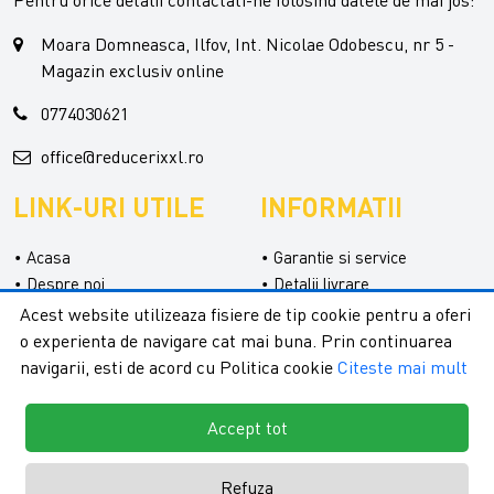
Pentru orice detalii contactati-ne folosind datele de mai jos:
Moara Domneasca, Ilfov, Int. Nicolae Odobescu, nr 5 -
Magazin exclusiv online
0774030621
office@reducerixxl.ro
LINK-URI UTILE
INFORMATII
Acasa
Garantie si service
Despre noi
Detalii livrare
Categorii
Confidentialitate
Acest website utilizeaza fisiere de tip cookie pentru a oferi
Contact
Termeni si conditii
o experienta de navigare cat mai buna. Prin continuarea
Formular retur
navigarii, esti de acord cu Politica cookie
Citeste mai mult
Accept tot
Refuza