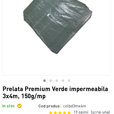
Prelata Premium Verde impermeabila
3x4m, 150g/mp
In stoc
Cod produs:
colbd3mx4m
19 opinii
(scrie una)