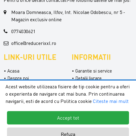
Pentru orice detalii contactati-ne folosind datele de mai jos:
Moara Domneasca, Ilfov, Int. Nicolae Odobescu, nr 5 -
Magazin exclusiv online
0774030621
office@reducerixxl.ro
LINK-URI UTILE
INFORMATII
Acasa
Garantie si service
Despre noi
Detalii livrare
Categorii
Confidentialitate
Acest website utilizeaza fisiere de tip cookie pentru a oferi
Contact
Termeni si conditii
o experienta de navigare cat mai buna. Prin continuarea
Formular retur
navigarii, esti de acord cu Politica cookie
Citeste mai mult
Accept tot
Refuza