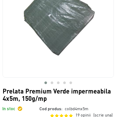
Prelata Premium Verde impermeabila
4x5m, 150g/mp
In stoc
Cod produs:
colbd4mx5m
19 opinii
(scrie una)