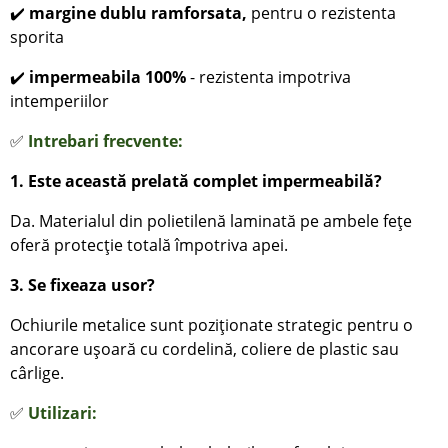
✔️
margine dublu ramforsata,
pentru o rezistenta
sporita
✔️
impermeabila 100%
- rezistenta impotriva
intemperiilor
✅
Intrebari frecvente:
1. Este această prelată complet impermeabilă?
Da. Materialul din polietilenă laminată pe ambele fețe
oferă protecție totală împotriva apei.
3. Se fixeaza usor?
Ochiurile metalice sunt poziționate strategic pentru o
ancorare ușoară cu cordelină, coliere de plastic sau
cârlige.
✅
Utilizari: